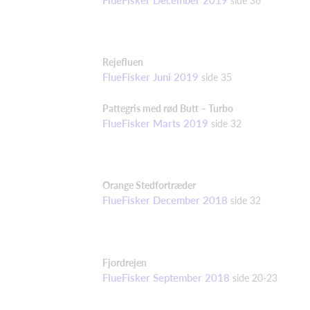
side
36
Rejefluen
FlueFisker Juni 2019
side
35
Pattegris med rød B
utt – Turbo
FlueFisker Marts 2019
side
32
Orange Stedfortræder
FlueFisker December 2018
side
32
Fjordrejen
FlueFisker September 2018
side
20-23