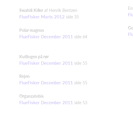
En
Swahili
Killer
af Henrik
Bentzen
Fl
FlueFisker Marts 2012
side 35
Go
Polar
magnus
Fl
FlueFisker December 2011
side 64
Kutlingen på rør
FlueFisker December 2011
side 55
Rejen
FlueFisker December 2011
side 55
Organzatobis
FlueFisker December 2011
side 53