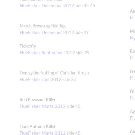
FlueFisker December 2012
side 42-45
Au
Fl
March Brown og Red Tag
Mi
FlueFisker December 2012
side
39
Ny
Tickerfly
Ro
FlueFisker September 2012
side 29
Fl
Fr
Den gyldne kutling
af Christian Krogh
Fl
FlueFisker Juni 2012
side 3
5
Fr
Fl
Red
Pheasant
Killer
FlueFisker Marts 2012
side 45
Ag
Fl
Dark
Autumn
Killer
Au
FlueFisker Marts 2012
side 45