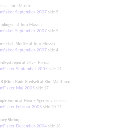
bis
af Jørn Mossin
uefisker September 2007
side 5
imlingen
af Jørn Mossin
uefisker September 2007
side 5
rk Flash Mudler
af Jørn Mossin
uefisker September 2007
side 4
rdkyst rejen
af Oliver Bernat
ueFisker September 2005
side 14
R (Kims Røde Rædsel)
af Kim Matthisen
ueFisker Maj 2005
side 17
mple worm
af Henrik Agerskov Jensen
ueFisker Februar 2005
side 20-21
ney Shrimp
ueFisker December 2004
side 18