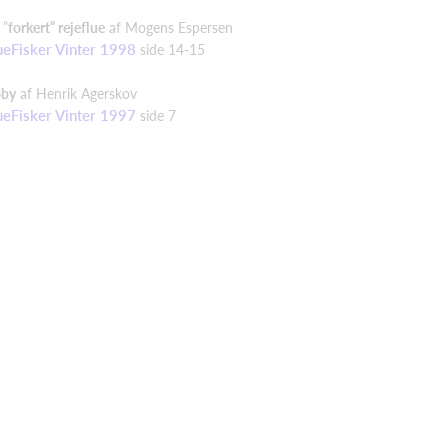
 ”
forkert” rejeflue
af Mogens Espersen
ueFisker Vinter 1998
side 14-15
by
af Henrik Agerskov
ueFisker Vinter 1997
side 7