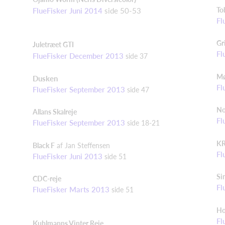
To
FlueFisker Juni 2014
side 50-53
Fl
Gr
Juletræet GTI
Fl
FlueFisker December 2013
side 37
Mø
Dusken
Fl
FlueFisker September 2013
side 47
No
Allans Skalreje
Fl
FlueFisker September 2013
side 18-21
KR
Black F
af Jan Steffensen
Fl
FlueFisker Juni 2013
side 51
Si
CDC-reje
Fl
FlueFisker Marts 2013
side
51
Ho
Fl
K
uhlmanns Vinter Reje