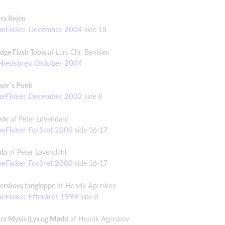
ra Rejen
ueFisker December 2004
side 18
dge Flash Tobis
af Lars Chr. Bentsen
hedsbrev Oktober 2004
sie´s Punk
ueFisker December 2002
side 8
ede
af Peter Løvendahl
ueFisker Foråret 2000
side 16-17
ida
af Peter Løvendahl
ueFisker Foråret 2000
side 16-17
erskovs tangloppe
af Henrik Agerskov
ueFisker Efteråret 1999
side 8
ra Mysis (Lys og Mørk)
af Henrik Agerskov