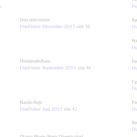
n
Fl
Den røde murer
Rø
FlueFisker December 2015
side
38
Fl
Na
Fl
Hindsholmfluen
Pr
FlueFisker September 2015
side
48
Fl
Fy
Fl
Nandu
Reje
Po
Fl
FlueFisker Juni 2015
side 42
Ko
Fl
)
Ojamo
Worm (
Neris
Diversicolor