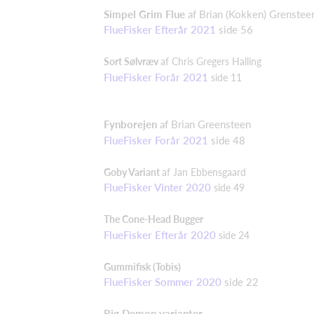
Simpel Grim Flue
af Brian (Kokken) Grenstee
FlueFisker Efterår 2021
side 56
Sort Sølvræv
af Chris Gregers Halling
FlueFisker Forår 2021
side 11
Fynborejen
af Brian Greensteen
FlueFisker Forår 2021
side 48
Goby Variant
af Jan Ebbensgaard
FlueFisker Vinter 2020
side 49
The Cone-Head Bugger
FlueFisker Efterår 2020
side 24
Gummifisk (Tobis)
FlueFisker Sommer 2020
side 22
Big Demon varianter