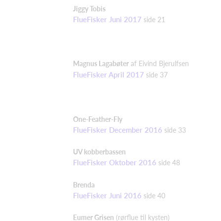
Jiggy
Tobis
FlueFisker Juni 2017
side 21
Magnus
Lagabøter
af E
ivind
Bjerulfsen
FlueFisker April 2017
side 37
One-Feather-Fly
FlueFisker December 2016
side 33
UV kobberbassen
FlueFisker Oktober 2016
side 48
Brenda
FlueFisker Juni 2016
side 40
Eumer
Grisen
(rørflue til kysten)