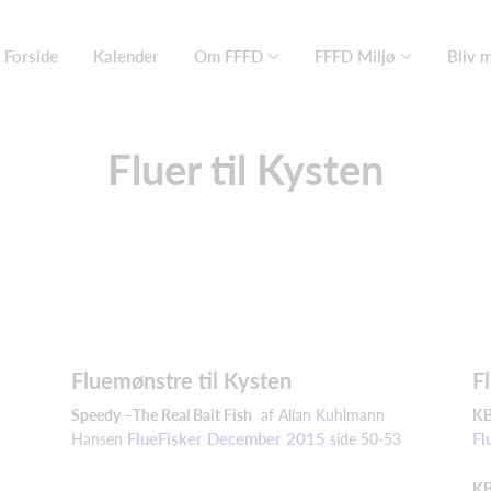
Forside
Kalender
Om FFFD
FFFD Miljø
Bliv 
Fluer til Kysten
Fluemønstre til Kysten
F
Speedy
–The
Real
Bait
Fish
af Allan Kuhlmann
K
FlueFisker December 2015
Fl
Hansen
side
50-53
K