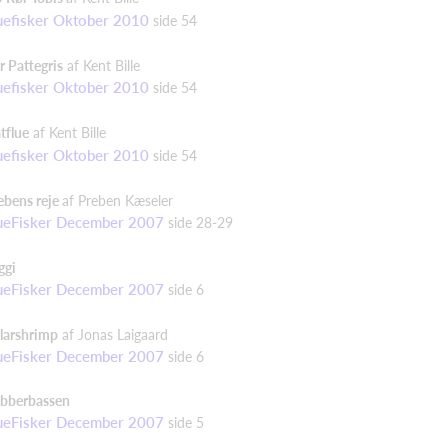
uefisker Oktober 2010
side 54
r Pattegris
af Kent Bille
uefisker Oktober 2010
side 54
tflue
af Kent Bille
uefisker Oktober 2010
side 54
ebens reje
af Preben Kæseler
ueFisker December 2007
side 28-29
ggi
ueFisker December 2007
side 6
larshrimp
af Jonas Laigaard
ueFisker December 2007
side 6
bberbassen
ueFisker December 2007
side 5