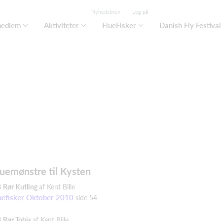
Nyhedsbrev
Log på
medlem
Aktiviteter
FlueFisker
Danish Fly Festival
luemønstre til Kysten
B
Rør Kutling
af Kent Bille
uefisker Oktober 2010
side 54
B
Rør Tobis
af Kent Bille