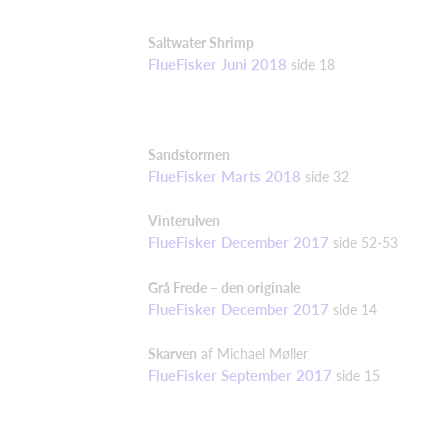
Saltwater
Shrimp
FlueFisker Juni 2018
side
18
Sandstormen
FlueFisker Marts 2018
side
32
Vinterulven
FlueFisker December 2017
side 52-53
Grå Frede – den originale
FlueFisker December 2017
side 14
Skarven
af Mic
hael
Møller
FlueFisker September 2017
side
15