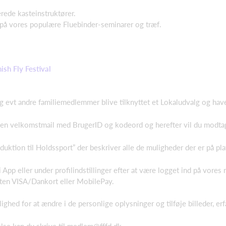
erede kasteinstruktører.
på vores populære Fluebinder-seminarer og træf.
ish Fly Festival
 evt andre familiemedlemmer blive tilknyttet et Lokaludvalg og have 
 en velkomstmail med BrugerID og kodeord og herefter vil du modtag
duktion til Holdssport” der beskriver alle de muligheder der er på pl
 App eller under profilindstillinger efter at være logget ind på vore
nten VISA/Dankort eller MobilePay.
hed for at ændre i de personlige oplysninger og tilføje billeder, erfa