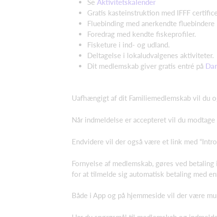
Se
Aktivitetskalender
Gratis kasteinstruktion med IFFF certific
Fluebinding med anerkendte fluebindere 
Foredrag med kendte fiskeprofiler.
Fisketure i ind- og udland.
Deltagelse i lokaludvalgenes aktiviteter.
Dit medlemskab giver gratis entré på
Dan
Uafhængigt af dit Familiemedlemskab vil du og
Når indmeldelse er accepteret vil du modtage
Endvidere vil der også være et link med “Intro
Fornyelse af medlemskab, gøres ved betaling i
for at tilmelde sig automatisk betaling med e
Både i App og på hjemmeside vil der være mulig