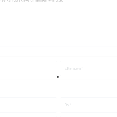
lse kan du skrive til medlem@fffd.dk
Efternavn
By