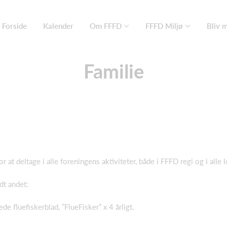
Forside
Kalender
Om FFFD
FFFD Miljø
Bliv 
Familie
 at deltage i alle foreningens aktiviteter, både i FFFD regi og i alle
dt andet:
e fluefiskerblad, ”FlueFisker” x 4 årligt.