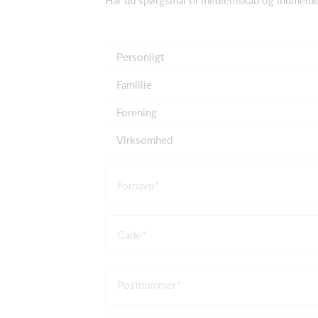
Har du spørgsmål til medlemskab og indmelde
Personligt
Famillie
Forening
Virksomhed
Fornavn
Gade
Postnummer