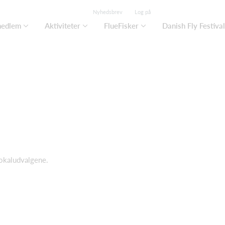
Nyhedsbrev
Log på
medlem
Aktiviteter
FlueFisker
Danish Fly Festival
 lokaludvalgene.