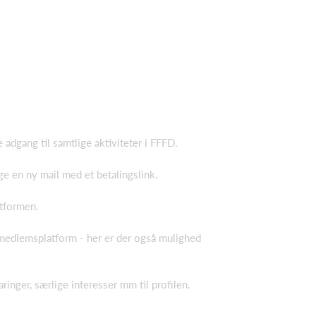
adgang til samtlige aktiviteter i FFFD.
e en ny mail med et betalingslink.
atformen.
s medlemsplatform - her er der også mulighed
ringer, særlige interesser mm til profilen.